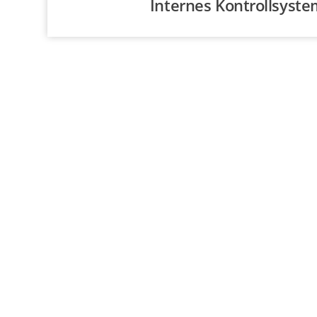
Internes Kontrollsystem
Ich bin für Sie da. Ruf
Thematik zu besprech